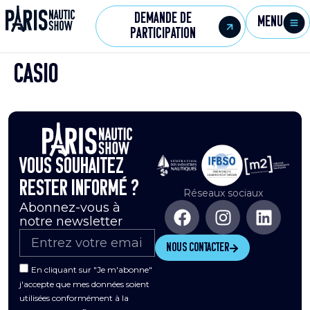
Demande de
Menu
participation
Casio
Vous souhaitez
rester informé ?
Réseaux sociaux
Abonnez-vous à
notre newsletter
Nous contacter
En cliquant sur "Je m'abonne"
j'accepte que mes données soient
utilisées conformément à la